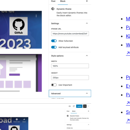
M
P
K
W
P
E
P
S