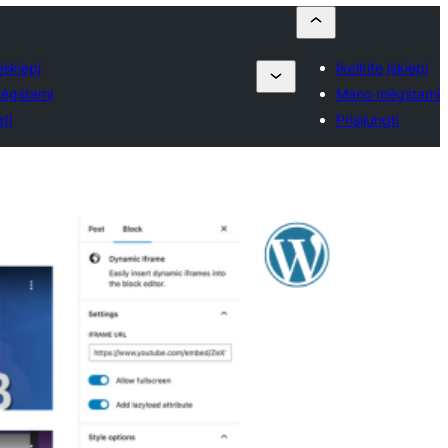
 įskiepį
Įkelkite įskiepį
ėgstami
Mano mėgstami
gti
Prisijungti