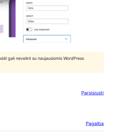
 todėl gali neveikti su naujausiomis WordPress
Parsisiųsti
Pagalba