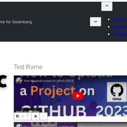
Įkelkite
ame for Gutenberg
Mano m
Prisijun