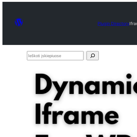
Plugin Directory
Ifr
Ieškoti
įskiepiuose