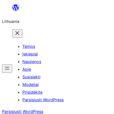
Eiti
prie
Lithuania
turinio
Temos
Įskiepiai
Naujienos
Apie
Susisiekti
Modeliai
Prisidėkite
Parsisiųsti WordPress
Parsisiųsti WordPress