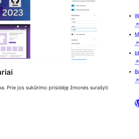
W
M
b
riai
B
a. Prie jos sukūrimo prisidėję žmonės surašyti