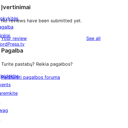
Įvertinimai
okykitės
No reviews have been submitted yet.
agalba
ūrėjai
reviews
Your review
See all
ordPress.tv
Pagalba
↗
Turite pastabų? Reikia pagalbos?
risidėkite
Peržiūrėti pagalbos forumą
vents
aremkite
↗
wag
↗