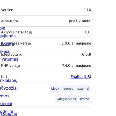
Metainformacija
Version
1.1.0
Atnaujinta
prieš
2 metai
pie
Aktyvių instaliacijų
10+
aujienos
ostingo
WordPress versija
5.0.0 ar naujesnė
ekėjai
Ištestuota iki
6.5.9
rivatumas
PHP versija
7.4.0 ar naujesnė
Kalba
English (US)
inklalapių
avyzdžiai
Žymos
block
embed
external
emos
Google Maps
iframe
kiepiai
odeliai
Daugiau