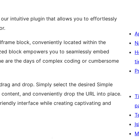
ur intuitive plugin that allows you to effortlessly
or.
A
Iframe block, conveniently located within the
N
ized block empowers you to seamlessly embed
H
Gone are the days of complex coding or cumbersome
ti
P
 drag and drop. Simply select the desired Simple
ur content, and conveniently drop the URL into place.
T
friendly interface while creating captivating and
p
T
Įs
M