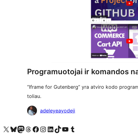
Programuotojai ir komandos na
“Iframe for Gutenberg” yra atviro kodo program
toliau.
Autoriai
adeleyeayodeji
Visit our X (formerly Twitter) account
Apsilankykite mūsų Bluesky paskyroje
Visit our Mastodon account
Apsilankykite mūsų Threads paskyroje
Visit our Facebook page
Visit our Instagram account
Visit our LinkedIn account
Apsilankykite mūsų TikTok paskyroje
Visit our YouTube channel
Apsilankykite mūsų Tumblr paskyroje