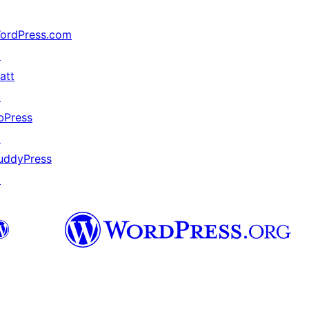
ordPress.com
↗
att
↗
bPress
↗
uddyPress
↗