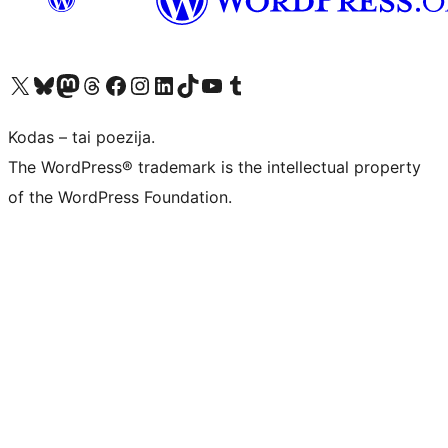
Visit our X (formerly Twitter) account
Apsilankykite mūsų Bluesky paskyroje
Visit our Mastodon account
Apsilankykite mūsų Threads paskyroje
Visit our Facebook page
Visit our Instagram account
Visit our LinkedIn account
Apsilankykite mūsų TikTok paskyroje
Visit our YouTube channel
Apsilankykite mūsų Tumblr paskyroje
Kodas – tai poezija.
The WordPress® trademark is the intellectual property
of the WordPress Foundation.