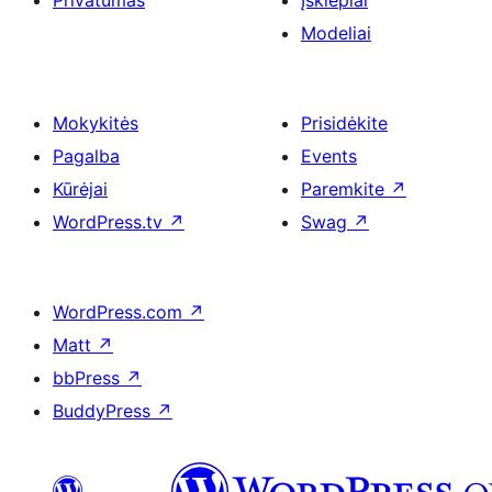
Privatumas
Įskiepiai
Modeliai
Mokykitės
Prisidėkite
Pagalba
Events
Kūrėjai
Paremkite
↗
WordPress.tv
↗
Swag
↗
WordPress.com
↗
Matt
↗
bbPress
↗
BuddyPress
↗