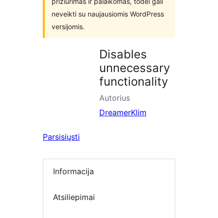
prižiūrimas ir palaikomas, todėl gali
neveikti su naujausiomis WordPress
versijomis.
Disables
unnecessary
functionality
Autorius
DreamerKlim
Parsisiųsti
Informacija
Atsiliepimai