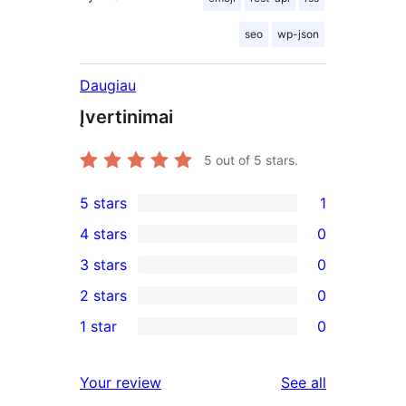
seo
wp-json
Daugiau
Įvertinimai
5
out of 5 stars.
5 stars
1
1
4 stars
0
5-
0
3 stars
0
star
4-
0
2 stars
0
review
star
3-
0
1 star
0
reviews
star
2-
0
reviews
star
1-
reviews
Your review
See all
reviews
star