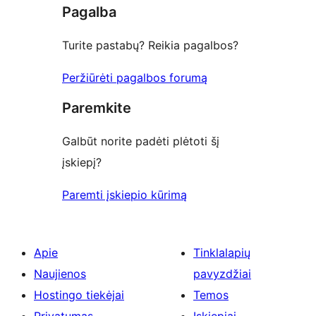
Pagalba
reviews
Turite pastabų? Reikia pagalbos?
Peržiūrėti pagalbos forumą
Paremkite
Galbūt norite padėti plėtoti šį
įskiepį?
Paremti įskiepio kūrimą
Apie
Tinklalapių
Naujienos
pavyzdžiai
Hostingo tiekėjai
Temos