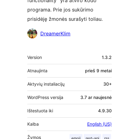
functionality” yra atviro kodo
programa. Prie jos sukūrimo
prisidėję žmonės surašyti toliau.
Autoriai
DreamerKlim
Metainformacija
Version
1.3.2
Atnaujinta
prieš
9 metai
Aktyvių instaliacijų
30+
WordPress versija
3.7 ar naujesnė
Ištestuota iki
4.9.30
Kalba
English (US)
Žymos
emoji
rest-api
rss