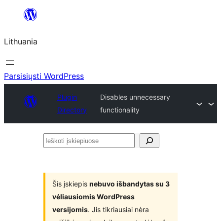
Eiti
prie
Lithuania
turinio
Parsisiųsti WordPress
Plugin
Disables unnecessary
Directory
functionality
Ieškoti
įskiepiuose
Šis įskiepis
nebuvo išbandytas su 3
vėliausiomis WordPress
versijomis
. Jis tikriausiai nėra