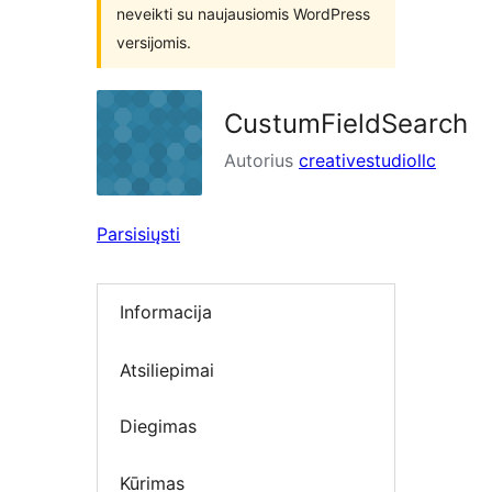
neveikti su naujausiomis WordPress
versijomis.
CustumFieldSearch
Autorius
creativestudiollc
Parsisiųsti
Informacija
Atsiliepimai
Diegimas
Kūrimas