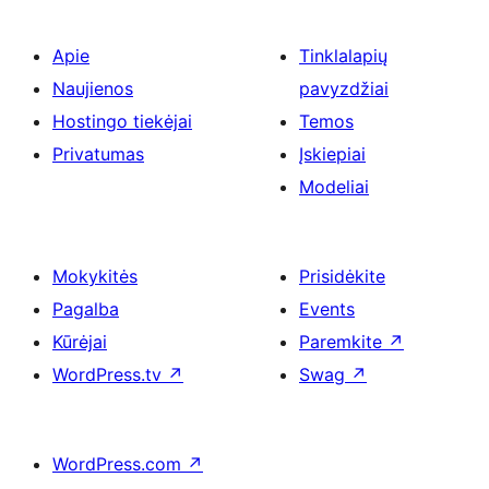
Apie
Tinklalapių
Naujienos
pavyzdžiai
Hostingo tiekėjai
Temos
Privatumas
Įskiepiai
Modeliai
Mokykitės
Prisidėkite
Pagalba
Events
Kūrėjai
Paremkite
↗
WordPress.tv
↗
Swag
↗
WordPress.com
↗