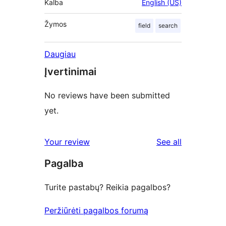
Kalba
English (US)
Žymos
field
search
Daugiau
Įvertinimai
No reviews have been submitted
yet.
reviews
Your review
See all
Pagalba
Turite pastabų? Reikia pagalbos?
Peržiūrėti pagalbos forumą