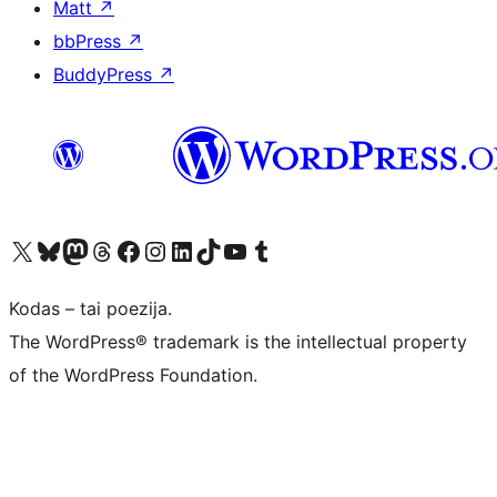
Matt
↗
bbPress
↗
BuddyPress
↗
Visit our X (formerly Twitter) account
Apsilankykite mūsų Bluesky paskyroje
Visit our Mastodon account
Apsilankykite mūsų Threads paskyroje
Visit our Facebook page
Visit our Instagram account
Visit our LinkedIn account
Apsilankykite mūsų TikTok paskyroje
Visit our YouTube channel
Apsilankykite mūsų Tumblr paskyroje
Kodas – tai poezija.
The WordPress® trademark is the intellectual property
of the WordPress Foundation.