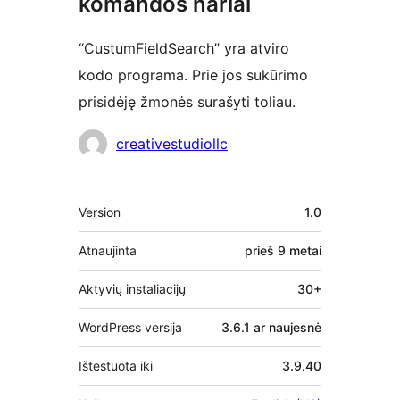
komandos nariai
“CustumFieldSearch” yra atviro
kodo programa. Prie jos sukūrimo
prisidėję žmonės surašyti toliau.
Autoriai
creativestudiollc
Metainformacija
Version
1.0
Atnaujinta
prieš
9 metai
Aktyvių instaliacijų
30+
WordPress versija
3.6.1 ar naujesnė
Ištestuota iki
3.9.40