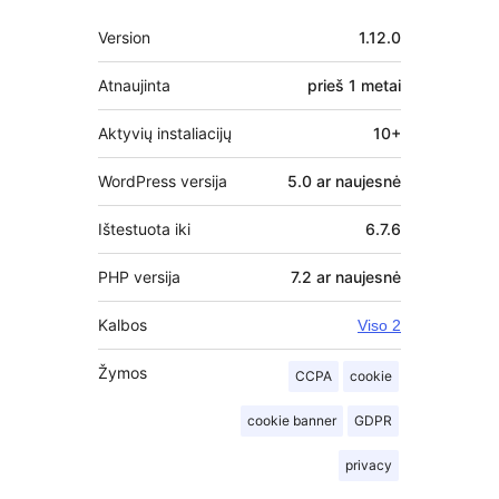
Metainformacija
Version
1.12.0
Atnaujinta
prieš
1 metai
Aktyvių instaliacijų
10+
WordPress versija
5.0 ar naujesnė
Ištestuota iki
6.7.6
PHP versija
7.2 ar naujesnė
Kalbos
Viso 2
Žymos
CCPA
cookie
cookie banner
GDPR
privacy