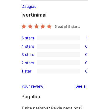
Daugiau
Įvertinimai
5
out of 5 stars.
5 stars
1
1
4 stars
0
5-
0
3 stars
0
star
4-
0
2 stars
0
review
star
3-
0
1 star
0
reviews
star
2-
0
reviews
star
1-
reviews
Your review
See all
reviews
star
Pagalba
reviews
Turite pastabų? Reikia pagalbos?