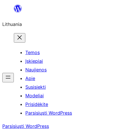
Eiti
prie
Lithuania
turinio
Temos
Įskiepiai
Naujienos
Apie
Susisiekti
Modeliai
Prisidėkite
Parsisiųsti WordPress
Parsisiųsti WordPress