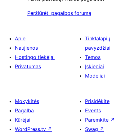
Peržiūrėti pagalbos forumą
Apie
Tinklalapių
Naujienos
pavyzdžiai
Hostingo tiekėjai
Temos
Privatumas
Įskiepiai
Modeliai
Mokykitės
Prisidėkite
Pagalba
Events
Kūrėjai
Paremkite
↗
WordPress.tv
↗
Swag
↗