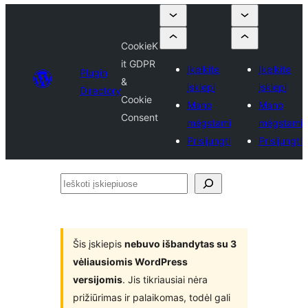
CookieK
it GDPR
Įkelkite
Įkelkite
Plugin
&
įskiepį
įskiepį
Directory
Cookie
Mano
Mano
Consent
mėgstami
mėgstami
Prisijungti
Prisijungti
Ieškoti
įskiepiuose
Šis įskiepis
nebuvo išbandytas su 3
vėliausiomis WordPress
versijomis
. Jis tikriausiai nėra
prižiūrimas ir palaikomas, todėl gali