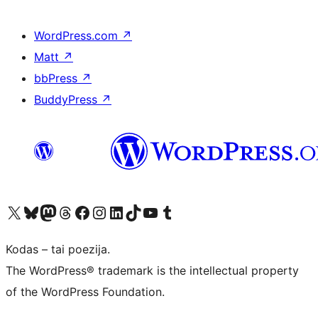
WordPress.com
↗
Matt
↗
bbPress
↗
BuddyPress
↗
Visit our X (formerly Twitter) account
Apsilankykite mūsų Bluesky paskyroje
Visit our Mastodon account
Apsilankykite mūsų Threads paskyroje
Visit our Facebook page
Visit our Instagram account
Visit our LinkedIn account
Apsilankykite mūsų TikTok paskyroje
Visit our YouTube channel
Apsilankykite mūsų Tumblr paskyroje
Kodas – tai poezija.
The WordPress® trademark is the intellectual property
of the WordPress Foundation.