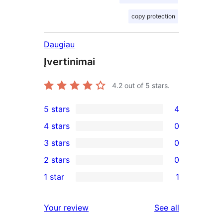
copy protection
Daugiau
Įvertinimai
4.2
out of 5 stars.
5 stars
4
4
4 stars
0
5-
0
3 stars
0
star
4-
0
2 stars
0
reviews
star
3-
0
1 star
1
reviews
star
2-
1
reviews
star
1-
reviews
Your review
See all
reviews
star