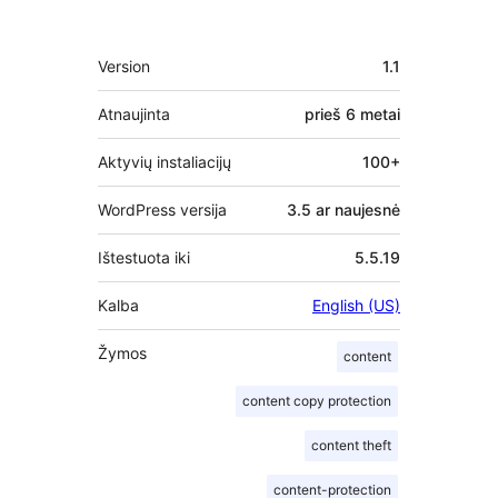
Metainformacija
Version
1.1
Atnaujinta
prieš
6 metai
Aktyvių instaliacijų
100+
WordPress versija
3.5 ar naujesnė
Ištestuota iki
5.5.19
Kalba
English (US)
Žymos
content
content copy protection
content theft
content-protection