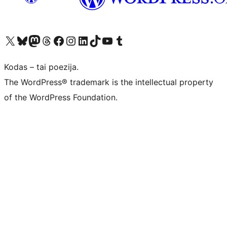
Visit our X (formerly Twitter) account
Apsilankykite mūsų Bluesky paskyroje
Visit our Mastodon account
Apsilankykite mūsų Threads paskyroje
Visit our Facebook page
Visit our Instagram account
Visit our LinkedIn account
Apsilankykite mūsų TikTok paskyroje
Visit our YouTube channel
Apsilankykite mūsų Tumblr paskyroje
Kodas – tai poezija.
The WordPress® trademark is the intellectual property
of the WordPress Foundation.