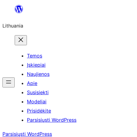
Eiti
prie
Lithuania
turinio
Temos
Įskiepiai
Naujienos
Apie
Susisiekti
Modeliai
Prisidėkite
Parsisiųsti WordPress
Parsisiųsti WordPress