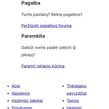
Pagalba
review
Turite pastabų? Reikia pagalbos?
Peržiūrėti pagalbos forumą
Paremkite
Galbūt norite padėti plėtoti šį
įskiepį?
Paremti įskiepio kūrimą
Apie
Tinklalapių
Naujienos
pavyzdžiai
Hostingo tiekėjai
Temos
Privatumas
Įskiepiai