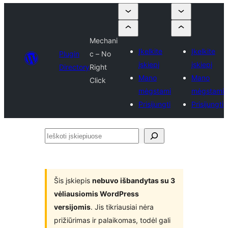
Mechani
Įkelkite
Įkelkite
Plugin
c – No
įskiepį
įskiepį
Directory
Right
Mano
Mano
Click
mėgstami
mėgstami
Prisijungti
Prisijungti
Ieškoti
įskiepiuose
Šis įskiepis
nebuvo išbandytas su 3
vėliausiomis WordPress
versijomis
. Jis tikriausiai nėra
prižiūrimas ir palaikomas, todėl gali