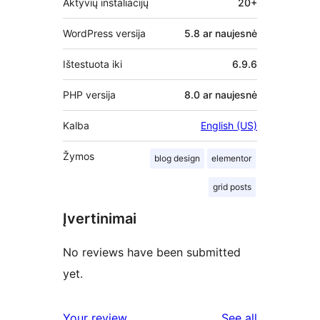
Aktyvių instaliacijų
20+
WordPress versija
5.8 ar naujesnė
Ištestuota iki
6.9.6
PHP versija
8.0 ar naujesnė
Kalba
English (US)
Žymos
blog design
elementor
grid posts
Įvertinimai
No reviews have been submitted
yet.
reviews
Your review
See all