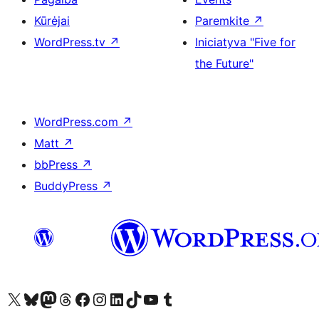
Kūrėjai
Paremkite
↗
WordPress.tv
↗
Iniciatyva "Five for
the Future"
WordPress.com
↗
Matt
↗
bbPress
↗
BuddyPress
↗
Visit our X (formerly Twitter) account
Apsilankykite mūsų Bluesky paskyroje
Visit our Mastodon account
Apsilankykite mūsų Threads paskyroje
Visit our Facebook page
Visit our Instagram account
Visit our LinkedIn account
Apsilankykite mūsų TikTok paskyroje
Visit our YouTube channel
Apsilankykite mūsų Tumblr paskyroje