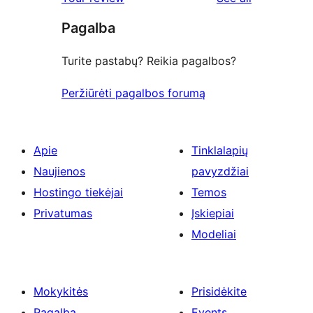
Pagalba
Turite pastabų? Reikia pagalbos?
Peržiūrėti pagalbos forumą
Apie
Tinklalapių
Naujienos
pavyzdžiai
Hostingo tiekėjai
Temos
Privatumas
Įskiepiai
Modeliai
Mokykitės
Prisidėkite
Pagalba
Events