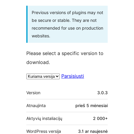
Previous versions of plugins may not
be secure or stable. They are not
recommended for use on production
websites.
Please select a specific version to
download.
Parsisiųsti
Metainformacija
Version
3.0.3
Atnaujinta
prieš
5 mėnesiai
Aktyvių instaliacijų
2 000+
WordPress versija
3.1 ar naujesnė