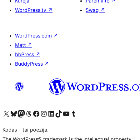
Kūrėjai
Paremkite
↗
WordPress.tv
↗
Swag
↗
WordPress.com
↗
Matt
↗
bbPress
↗
BuddyPress
↗
Visit our X (formerly Twitter) account
Apsilankykite mūsų Bluesky paskyroje
Visit our Mastodon account
Apsilankykite mūsų Threads paskyroje
Visit our Facebook page
Visit our Instagram account
Visit our LinkedIn account
Apsilankykite mūsų TikTok paskyroje
Visit our YouTube channel
Apsilankykite mūsų Tumblr paskyroje
Kodas – tai poezija.
The WordPress® trademark is the intellectual property