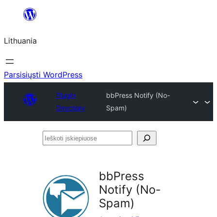
Eiti
prie
Lithuania
turinio
Parsisiųsti WordPress
Plugin
bbPress Notify (No-
Directory
Spam)
Ieškoti
įskiepiuose
bbPress
Notify (No-
Spam)