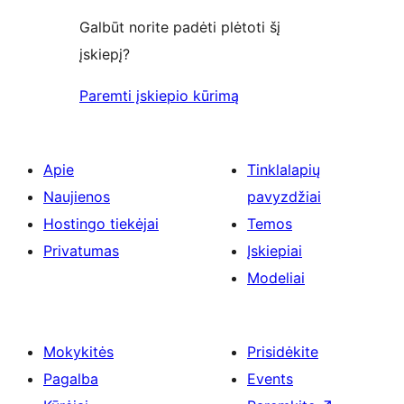
Galbūt norite padėti plėtoti šį
įskiepį?
Paremti įskiepio kūrimą
Apie
Tinklalapių
Naujienos
pavyzdžiai
Hostingo tiekėjai
Temos
Privatumas
Įskiepiai
Modeliai
Mokykitės
Prisidėkite
Pagalba
Events