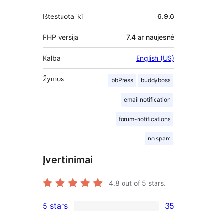
Ištestuota iki
6.9.6
PHP versija
7.4 ar naujesnė
Kalba
English (US)
Žymos
bbPress
buddyboss
email notification
forum-notifications
no spam
Įvertinimai
4.8
out of 5 stars.
5 stars
35
35