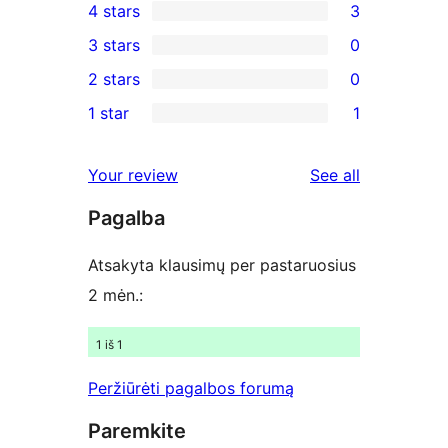
4 stars
3
5-
3
3 stars
0
star
4-
0
2 stars
0
reviews
star
3-
0
1 star
1
reviews
star
2-
1
reviews
star
1-
reviews
Your review
See all
reviews
star
Pagalba
review
Atsakyta klausimų per pastaruosius
2 mėn.:
1 iš 1
Peržiūrėti pagalbos forumą
Paremkite