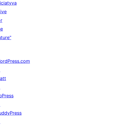
niciatyva
Five
or
he
uture"
ordPress.com
↗
att
↗
bPress
↗
uddyPress
↗