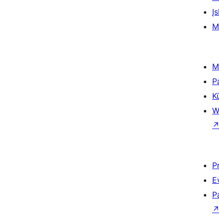
Įs
M
M
P
K
W
P
E
P