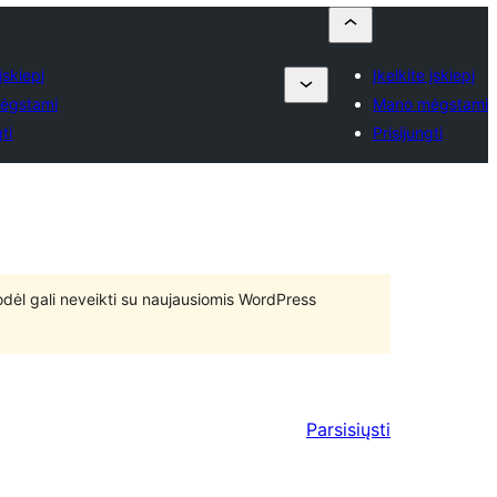
 įskiepį
Įkelkite įskiepį
ėgstami
Mano mėgstami
ti
Prisijungti
 todėl gali neveikti su naujausiomis WordPress
Parsisiųsti