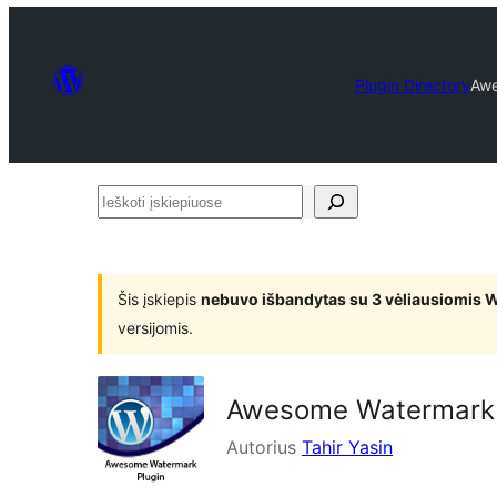
Plugin Directory
Awe
Ieškoti
įskiepiuose
Šis įskiepis
nebuvo išbandytas su 3 vėliausiomis 
versijomis.
Awesome Watermark
Autorius
Tahir Yasin