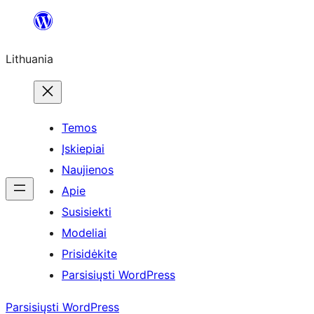
Eiti
prie
Lithuania
turinio
Temos
Įskiepiai
Naujienos
Apie
Susisiekti
Modeliai
Prisidėkite
Parsisiųsti WordPress
Parsisiųsti WordPress