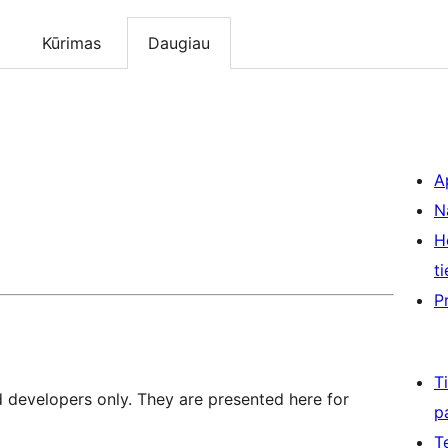
Kūrimas
Daugiau
A
N
H
ti
P
T
d developers only. They are presented here for
p
T