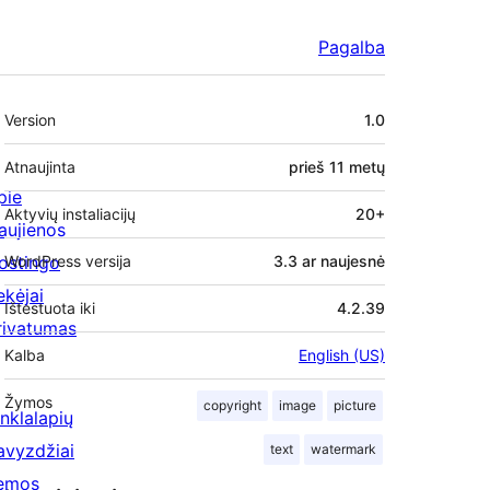
Pagalba
Metainformacija
Version
1.0
Atnaujinta
prieš
11 metų
pie
Aktyvių instaliacijų
20+
aujienos
ostingo
WordPress versija
3.3 ar naujesnė
ekėjai
Ištestuota iki
4.2.39
rivatumas
Kalba
English (US)
Žymos
copyright
image
picture
inklalapių
avyzdžiai
text
watermark
emos