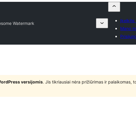
Įkelkite
some Watermark
Mano m
Prisijung
WordPress versijomis
. Jis tikriausiai nėra prižiūrimas ir palaikomas,