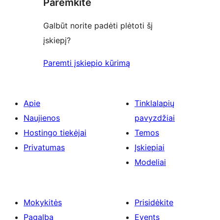
Paremkite
Galbūt norite padėti plėtoti šį
įskiepį?
Paremti įskiepio kūrimą
Apie
Tinklalapių
Naujienos
pavyzdžiai
Hostingo tiekėjai
Temos
Privatumas
Įskiepiai
Modeliai
Mokykitės
Prisidėkite
Pagalba
Events