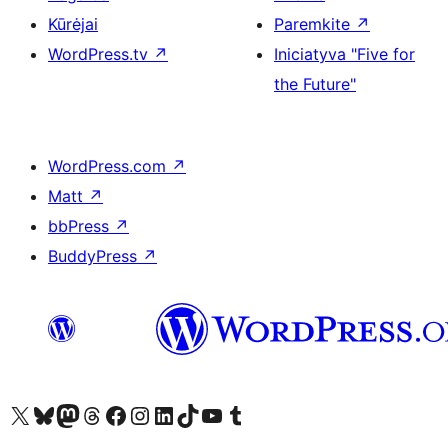
Kūrėjai
Paremkite
↗
WordPress.tv
↗
Iniciatyva "Five for
the Future"
WordPress.com
↗
Matt
↗
bbPress
↗
BuddyPress
↗
Visit our X (formerly Twitter) account
Apsilankykite mūsų Bluesky paskyroje
Visit our Mastodon account
Apsilankykite mūsų Threads paskyroje
Visit our Facebook page
Visit our Instagram account
Visit our LinkedIn account
Apsilankykite mūsų TikTok paskyroje
Visit our YouTube channel
Apsilankykite mūsų Tumblr paskyroje