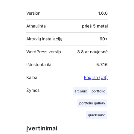
Metainformacija
Version
1.6.0
Atnaujinta
prieš
5 metai
Aktyvių instaliacijų
60+
WordPress versija
3.8 ar naujesnė
Ištestuota iki
5.7.16
Kalba
English (US)
Žymos
arconix
portfolio
portfolio gallery
quicksand
Įvertinimai