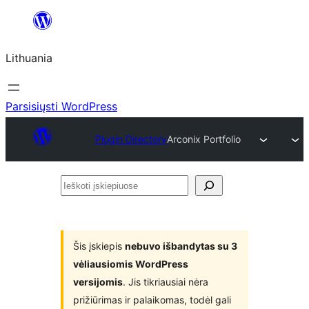
Eiti
prie
Lithuania
turinio
Parsisiųsti WordPress
Plugin Directory
Arconix Portfolio
Ieškoti
įskiepiuose
Šis įskiepis
nebuvo išbandytas su 3
vėliausiomis WordPress
versijomis
. Jis tikriausiai nėra
prižiūrimas ir palaikomas, todėl gali