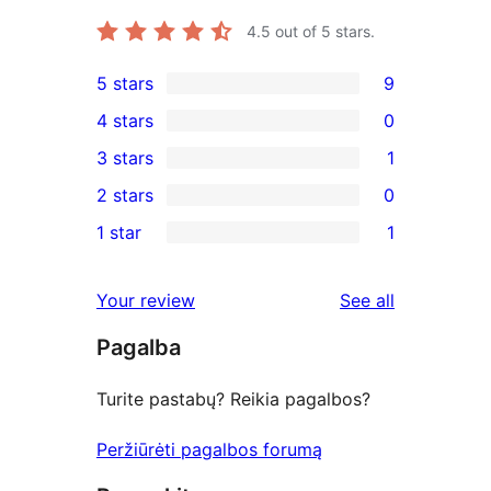
4.5
out of 5 stars.
5 stars
9
9
4 stars
0
5-
0
3 stars
1
star
4-
1
2 stars
0
reviews
star
3-
0
1 star
1
reviews
star
2-
1
review
star
1-
reviews
Your review
See all
reviews
star
Pagalba
review
Turite pastabų? Reikia pagalbos?
Peržiūrėti pagalbos forumą