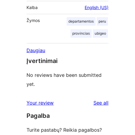
Kalba
English (US)
Žymos
departamentos
peru
provincias
ubigeo
Daugiau
Įvertinimai
No reviews have been submitted
yet.
reviews
Your review
See all
Pagalba
Turite pastabų? Reikia pagalbos?