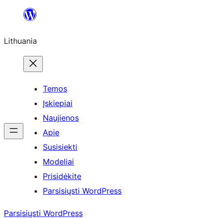
Eiti
prie
Lithuania
turinio
Temos
Įskiepiai
Naujienos
Apie
Susisiekti
Modeliai
Prisidėkite
Parsisiųsti WordPress
Parsisiųsti WordPress