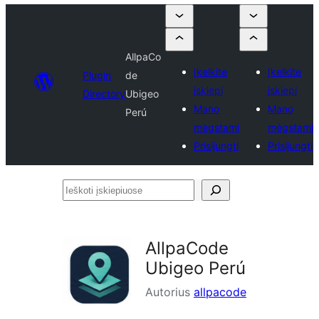
AllpaCo
Įkelkite
Įkelkite
Plugin
de
įskiepį
įskiepį
Directory
Ubigeo
Mano
Mano
Perú
mėgstami
mėgstami
Prisijungti
Prisijungti
Ieškoti
įskiepiuose
AllpaCode
Ubigeo Perú
Autorius
allpacode