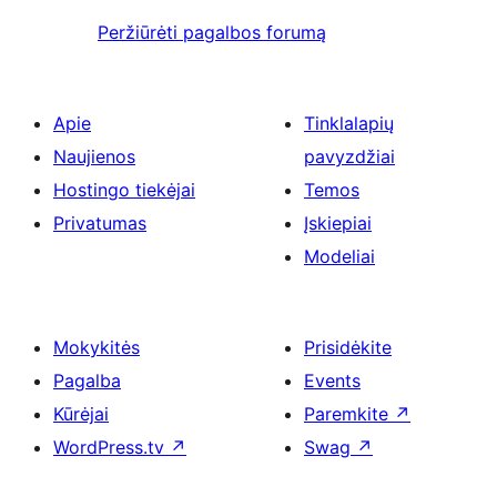
Peržiūrėti pagalbos forumą
Apie
Tinklalapių
Naujienos
pavyzdžiai
Hostingo tiekėjai
Temos
Privatumas
Įskiepiai
Modeliai
Mokykitės
Prisidėkite
Pagalba
Events
Kūrėjai
Paremkite
↗
WordPress.tv
↗
Swag
↗