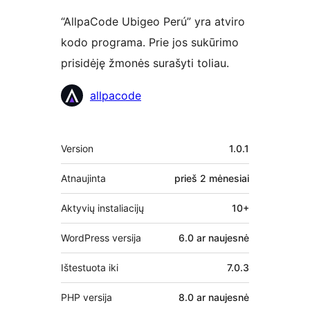
“AllpaCode Ubigeo Perú” yra atviro
kodo programa. Prie jos sukūrimo
prisidėję žmonės surašyti toliau.
Autoriai
allpacode
Metainformacija
Version
1.0.1
Atnaujinta
prieš
2 mėnesiai
Aktyvių instaliacijų
10+
WordPress versija
6.0 ar naujesnė
Ištestuota iki
7.0.3
PHP versija
8.0 ar naujesnė