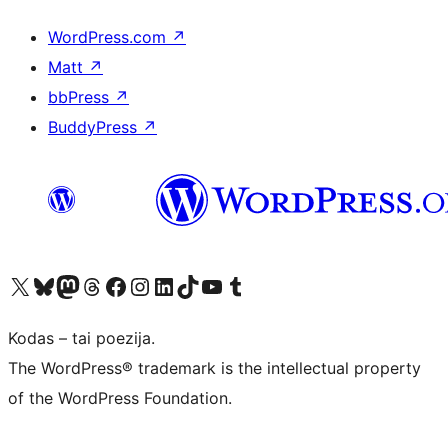
WordPress.com
↗
Matt
↗
bbPress
↗
BuddyPress
↗
Visit our X (formerly Twitter) account
Apsilankykite mūsų Bluesky paskyroje
Visit our Mastodon account
Apsilankykite mūsų Threads paskyroje
Visit our Facebook page
Visit our Instagram account
Visit our LinkedIn account
Apsilankykite mūsų TikTok paskyroje
Visit our YouTube channel
Apsilankykite mūsų Tumblr paskyroje
Kodas – tai poezija.
The WordPress® trademark is the intellectual property
of the WordPress Foundation.