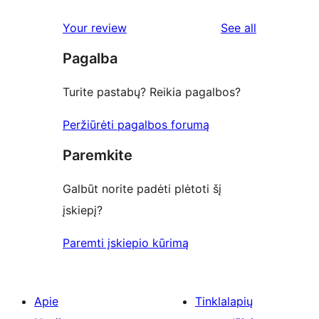
reviews
Your review
See all
Pagalba
Turite pastabų? Reikia pagalbos?
Peržiūrėti pagalbos forumą
Paremkite
Galbūt norite padėti plėtoti šį
įskiepį?
Paremti įskiepio kūrimą
Apie
Tinklalapių