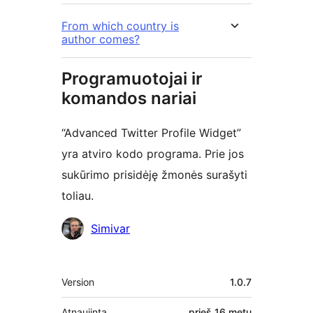
From which country is
author comes?
Programuotojai ir
komandos nariai
“Advanced Twitter Profile Widget”
yra atviro kodo programa. Prie jos
sukūrimo prisidėję žmonės surašyti
toliau.
Autoriai
Simivar
Metainformacija
Version
1.0.7
Atnaujinta
prieš
16 metų