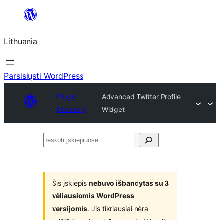
Eiti
prie
Lithuania
turinio
Parsisiųsti WordPress
Plugin
Advanced Twitter Profile
Directory
Widget
Ieškoti
įskiepiuose
Šis įskiepis
nebuvo išbandytas su 3
vėliausiomis WordPress
versijomis
. Jis tikriausiai nėra