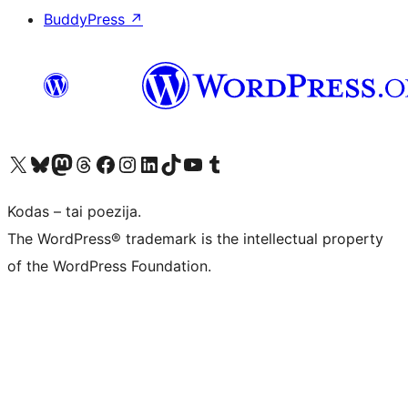
BuddyPress
↗
Visit our X (formerly Twitter) account
Apsilankykite mūsų Bluesky paskyroje
Visit our Mastodon account
Apsilankykite mūsų Threads paskyroje
Visit our Facebook page
Visit our Instagram account
Visit our LinkedIn account
Apsilankykite mūsų TikTok paskyroje
Visit our YouTube channel
Apsilankykite mūsų Tumblr paskyroje
Kodas – tai poezija.
The WordPress® trademark is the intellectual property
of the WordPress Foundation.