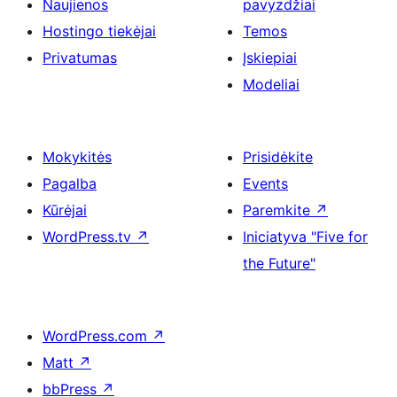
Naujienos
pavyzdžiai
Hostingo tiekėjai
Temos
Privatumas
Įskiepiai
Modeliai
Mokykitės
Prisidėkite
Pagalba
Events
Kūrėjai
Paremkite
↗
WordPress.tv
↗
Iniciatyva "Five for
the Future"
WordPress.com
↗
Matt
↗
bbPress
↗