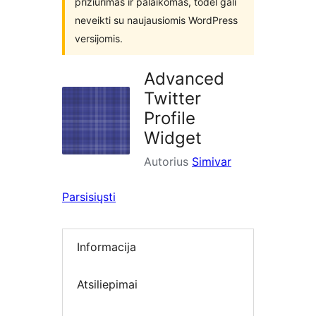
prižiūrimas ir palaikomas, todėl gali
neveikti su naujausiomis WordPress
versijomis.
Advanced
Twitter
Profile
Widget
Autorius
Simivar
Parsisiųsti
Informacija
Atsiliepimai