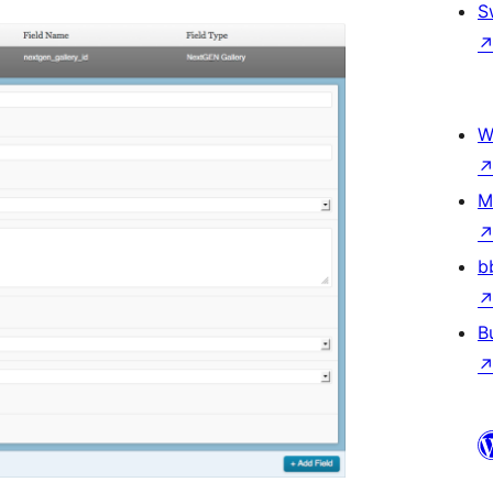
S
W
M
b
B