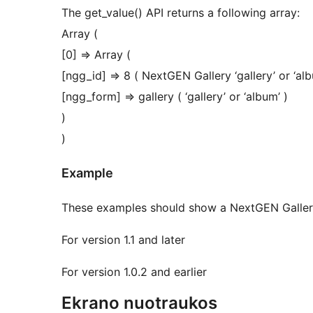
The get_value() API returns a following array:
Array (
[0] => Array (
[ngg_id] => 8 ( NextGEN Gallery ‘gallery’ or ‘
[ngg_form] => gallery ( ‘gallery’ or ‘album’ )
)
)
Example
These examples should show a NextGEN Gallery
For version 1.1 and later
For version 1.0.2 and earlier
Ekrano nuotraukos