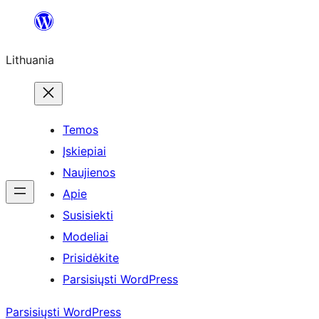
Eiti
prie
Lithuania
turinio
Temos
Įskiepiai
Naujienos
Apie
Susisiekti
Modeliai
Prisidėkite
Parsisiųsti WordPress
Parsisiųsti WordPress