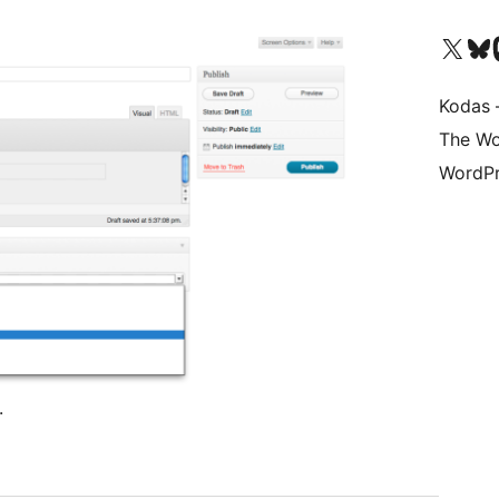
Visit our X (formerly 
Apsilankyk
Vi
Kodas –
The Wo
WordPr
.