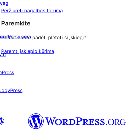
wag
Peržiūrėti pagalbos forumą
↗
Paremkite
ordPress.com
Galbūt norite padėti plėtoti šį įskiepį?
↗
Paremti įskiepio kūrimą
att
↗
bPress
↗
uddyPress
↗