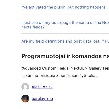
I’ve activated the plugin, but nothing happens!
I just see on my post/page the name of the N
nexts fields?
Are my field definitions and post data lost, if
Programuotojai ir komandos na
“Advanced Custom Fields: NextGEN Gallery Fiel
sukūrimo prisidėję žmonės surašyti toliau.
Autoriai
Aleš Loziak
barclay_reg