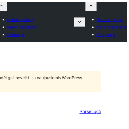
Įkelkite įskiepį
Įkelkite įskiepį
Mano mėgstami
Mano mėgstami
Prisijungti
Prisijungti
 todėl gali neveikti su naujausiomis WordPress
Parsisiųsti