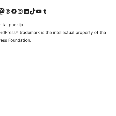
Twitter) account
ite mūsų Bluesky paskyroje
sit our Mastodon account
Apsilankykite mūsų Threads paskyroje
Visit our Facebook page
Visit our Instagram account
Visit our LinkedIn account
Apsilankykite mūsų TikTok paskyroje
Visit our YouTube channel
Apsilankykite mūsų Tumblr paskyroje
 tai poezija.
rdPress® trademark is the intellectual property of the
ess Foundation.