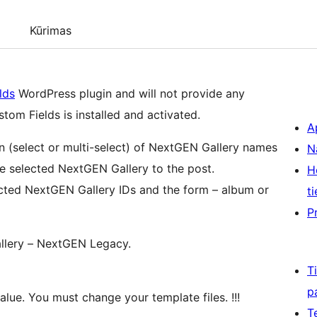
Kūrimas
lds
WordPress plugin and will not provide any
om Fields is installed and activated.
A
 (select or multi-select) of NextGEN Gallery names
N
he selected NextGEN Gallery to the post.
H
lected NextGEN Gallery IDs and the form – album or
ti
P
llery – NextGEN Legacy.
T
p
alue. You must change your template files. !!!
T