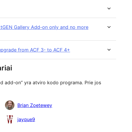
extGEN Gallery Add-on only and no more
 I upgrade from ACF 3- to ACF 4+
riai
d add-on” yra atviro kodo programa. Prie jos
Brian Zoetewey
jayque9