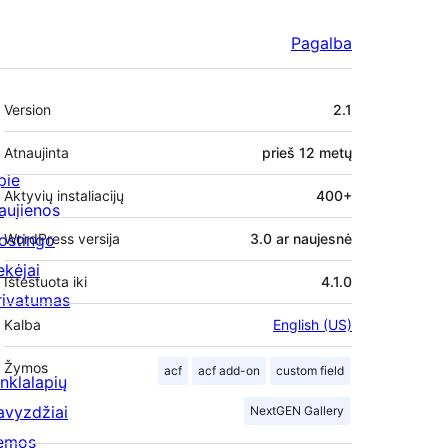
Pagalba
Metainformacija
Version
2.1
Atnaujinta
prieš
12 metų
pie
Aktyvių instaliacijų
400+
aujienos
ostingo
WordPress versija
3.0 ar naujesnė
ekėjai
Ištestuota iki
4.1.0
rivatumas
Kalba
English (US)
Žymos
acf
acf add-on
custom field
inklalapių
avyzdžiai
NextGEN Gallery
emos