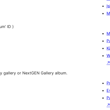
Įs
M
album’ ID )
M
P
K
W
 gallery or NextGEN Gallery album.
P
E
P