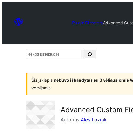
Plugin Directory
Advanced Custo
Ieškoti
įskiepiuose
Šis įskiepis
nebuvo išbandytas su 3 vėliausiomis 
versijomis.
Advanced Custom Fie
Autorius
Aleš Loziak